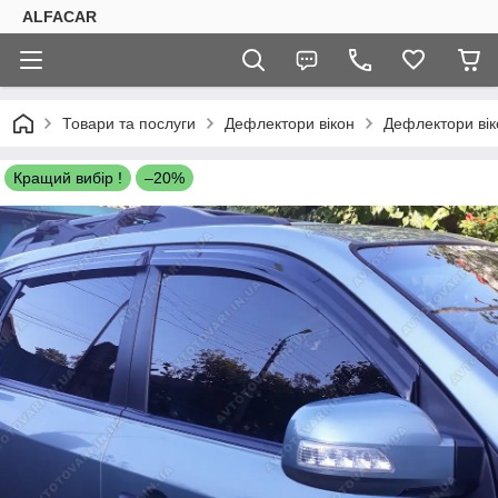
ALFACAR
Товари та послуги
Дефлектори вікон
Дефлектори ві
Кращий вибір !
–20%