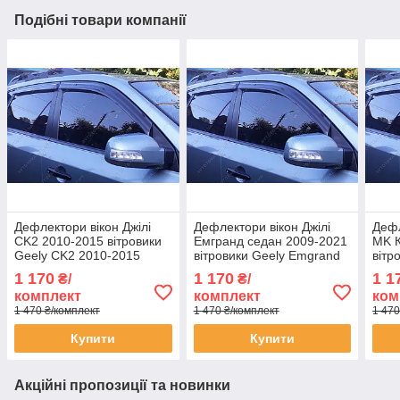
Подібні товари компанії
Дефлектори вікон Джілі
Дефлектори вікон Джілі
Дефл
CK2 2010-2015 вітровики
Емгранд седан 2009-2021
MK К
Geely CK2 2010-2015
вітровики Geely Emgrand
вітр
дефлектори 4шт
sedan 2009-2021
2009
1 170
1 170
1 1
₴/
₴/
дефлектори 4шт
4шт
комплект
комплект
ком
1 470 ₴/комплект
1 470 ₴/комплект
1 470
Купити
Купити
Акційні пропозиції та новинки