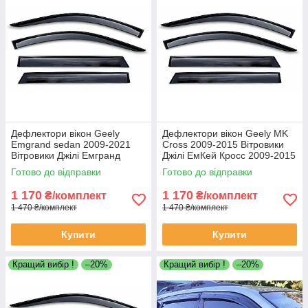
Дефлектори вікон Geely
Дефлектори вікон Geely MK
Emgrand sedan 2009-2021
Cross 2009-2015 Вітровики
Вітровики Джілі Емгранд
Джілі ЕмКей Кросс 2009-2015
седан 2009-2021 дефлектори
дефлектори 4шт
Готово до відправки
Готово до відправки
4шт
1 170
1 170
₴/комплект
₴/комплект
1 470 ₴/комплект
1 470 ₴/комплект
Купити
Купити
Кращий вибір !
–20%
Кращий вибір !
–20%