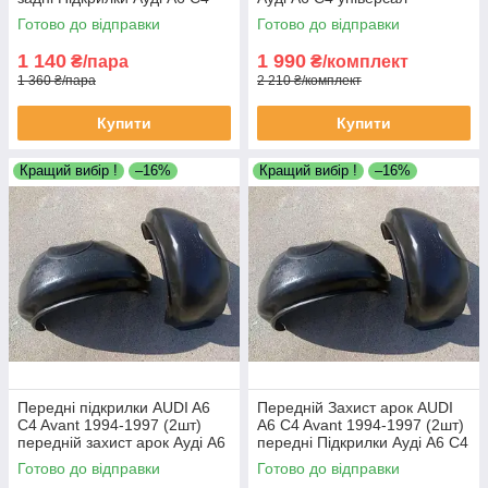
універсал пара задніх локерів
(комплект 4 локера)
Готово до відправки
Готово до відправки
1 140
1 990
₴/пара
₴/комплект
1 360 ₴/пара
2 210 ₴/комплект
Купити
Купити
Кращий вибір !
–16%
Кращий вибір !
–16%
Передні підкрилки AUDI A6
Передній Захист арок AUDI
C4 Avant 1994-1997 (2шт)
A6 C4 Avant 1994-1997 (2шт)
передній захист арок Ауді А6
передні Підкрилки Ауді А6 С4
С4 універсал пара передніх
універсал пара передніх
Готово до відправки
Готово до відправки
локерів
локерів