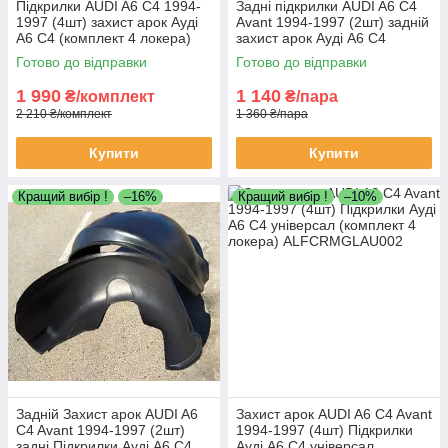
Підкрилки AUDI A6 C4 1994-
Задні підкрилки AUDI A6 C4
1997 (4шт) захист арок Ауді
Avant 1994-1997 (2шт) задній
А6 С4 (комплект 4 локера)
захист арок Ауді А6 С4
універсал пара задніх локерів
Готово до відправки
Готово до відправки
1 990
1 140
₴/комплект
₴/пара
2 210 ₴/комплект
1 360 ₴/пара
Купити
Купити
Кращий вибір !
–16%
Кращий вибір !
–10%
Задній Захист арок AUDI A6
Захист арок AUDI A6 C4 Avant
C4 Avant 1994-1997 (2шт)
1994-1997 (4шт) Підкрилки
задні Підкрилки Ауді А6 С4
Ауді А6 С4 універсал