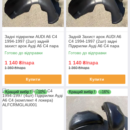
Задні підкрилки AUDI A6 C4
Задній Захист арок AUDI A6
1994-1997 (2шт) задній
C4 1994-1997 (2шт) задні
захист арок Ауді А6 С4 пара
Підкрилки Ауді А6 С4 пара
задніх локерів
задніх локерів
Готово до відправки
Готово до відправки
1 140
1 140
₴/пара
₴/пара
1 360 ₴/пара
1 360 ₴/пара
Купити
Купити
Кращий вибір !
–10%
Кращий вибір !
–16%