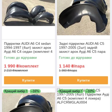
Підкрилки AUDI A6 C4 sedan
Задні підкрилки AUDI A6 C5
1994-1997 (4шт) захист арок
1997-2005 (2шт) задній
Ауді А6 С4 седан (комплект 4
захист арок Ауді А6 С5 пара
локера)
задніх локерів
Готово до відправки
Готово до відправки
1 990
1 140
₴/комплект
₴/пара
2 210 ₴/комплект
1 360 ₴/пара
Купити
Купити
Кращий вибір !
–16%
Кращий вибір !
–10%