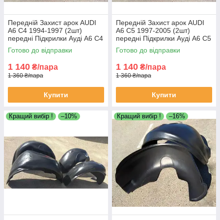
Передній Захист арок AUDI
Передній Захист арок AUDI
A6 C4 1994-1997 (2шт)
A6 C5 1997-2005 (2шт)
передні Підкрилки Ауді А6 С4
передні Підкрилки Ауді А6 С5
пара передніх локерів
пара передніх локерів
Готово до відправки
Готово до відправки
1 140
1 140
₴/пара
₴/пара
1 360 ₴/пара
1 360 ₴/пара
Купити
Купити
Кращий вибір !
–10%
Кращий вибір !
–16%