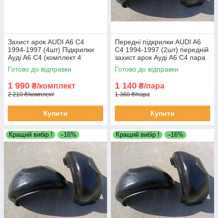
Захист арок AUDI A6 C4
Передні підкрилки AUDI A6
1994-1997 (4шт) Підкрилки
C4 1994-1997 (2шт) передній
Ауді А6 С4 (комплект 4
захист арок Ауді А6 С4 пара
локера)
передніх локерів
Готово до відправки
Готово до відправки
1 990
1 140
₴/комплект
₴/пара
2 210 ₴/комплект
1 360 ₴/пара
Купити
Купити
Кращий вибір !
–16%
Кращий вибір !
–16%