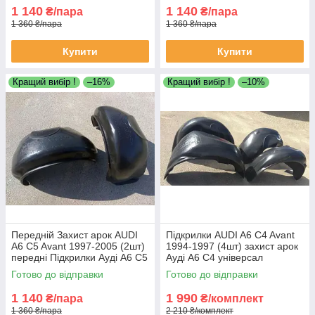
1 140
1 140
₴/пара
₴/пара
1 360 ₴/пара
1 360 ₴/пара
Купити
Купити
Кращий вибір !
–16%
Кращий вибір !
–10%
Передній Захист арок AUDI
Підкрилки AUDI A6 C4 Avant
A6 C5 Avant 1997-2005 (2шт)
1994-1997 (4шт) захист арок
передні Підкрилки Ауді А6 С5
Ауді А6 С4 універсал
універсал пара передніх
(комплект 4 локера)
Готово до відправки
Готово до відправки
локерів
1 140
1 990
₴/пара
₴/комплект
1 360 ₴/пара
2 210 ₴/комплект