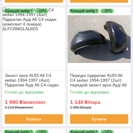
Кращий вибір !
–10%
Кращий вибір !
–16%
Захист арок AUDI A6 C4
Передні підкрилки AUDI A6
sedan 1994-1997 (4шт)
C4 sedan 1994-1997 (2шт)
Підкрилки Ауді А6 С4 седан
передній захист арок Ауді А6
(комплект 4 локера)
С4 седан пара передніх
Готово до відправки
Готово до відправки
локерів
1 990
1 140
₴/комплект
₴/пара
2 210 ₴/комплект
1 360 ₴/пара
Купити
Купити
Кращий вибір !
–16%
Кращий вибір !
–16%