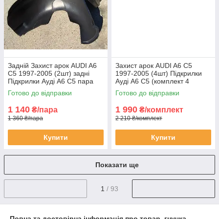
Задній Захист арок AUDI A6
Захист арок AUDI A6 C5
C5 1997-2005 (2шт) задні
1997-2005 (4шт) Підкрилки
Підкрилки Ауді А6 С5 пара
Ауді А6 С5 (комплект 4
задніх локерів
локера)
Готово до відправки
Готово до відправки
1 140
1 990
₴/пара
₴/комплект
1 360 ₴/пара
2 210 ₴/комплект
Купити
Купити
Показати ще
1
/ 93
Повна та достовірна інформація про товар, гнучка