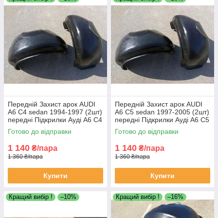
Передній Захист арок AUDI
Передній Захист арок AUDI
A6 C4 sedan 1994-1997 (2шт)
A6 C5 sedan 1997-2005 (2шт)
передні Підкрилки Ауді А6 С4
передні Підкрилки Ауді А6 С5
седан пара передніх локерів
седан пара передніх локерів
Готово до відправки
Готово до відправки
1 140
1 140
₴/пара
₴/пара
1 360 ₴/пара
1 360 ₴/пара
Купити
Купити
Кращий вибір !
–10%
Кращий вибір !
–16%