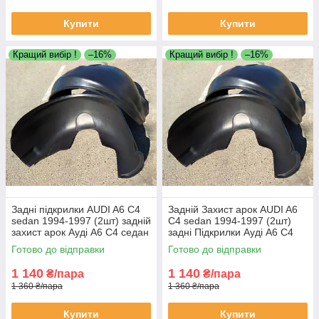
Купити
Купити
Кращий вибір !
–16%
Кращий вибір !
–16%
Задні підкрилки AUDI A6 C4
Задній Захист арок AUDI A6
sedan 1994-1997 (2шт) задній
C4 sedan 1994-1997 (2шт)
захист арок Ауді А6 С4 седан
задні Підкрилки Ауді А6 С4
пара задніх локерів
седан пара задніх локерів
Готово до відправки
Готово до відправки
1 140
1 140
₴/пара
₴/пара
1 360 ₴/пара
1 360 ₴/пара
Купити
Купити