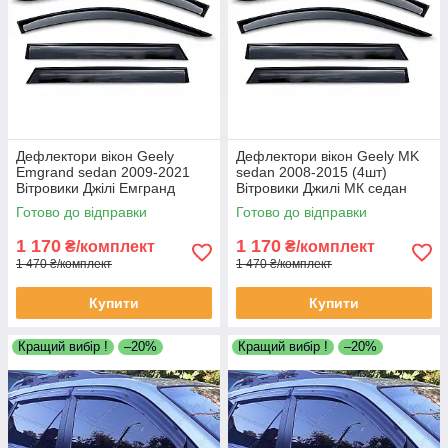
Дефлектори вікон Geely
Дефлектори вікон Geely MK
Emgrand sedan 2009-2021
sedan 2008-2015 (4шт)
Вітровики Джілі Емгранд
Вітровики Джилі МК седан
седан 2009-2021 дефлектори
дефлектори (4шт)
Готово до відправки
Готово до відправки
4шт
1 170
1 170
₴/комплект
₴/комплект
1 470 ₴/комплект
1 470 ₴/комплект
Купити
Купити
Кращий вибір !
–20%
Кращий вибір !
–20%