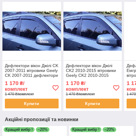
Дефлектори вікон Джілі CK
Дефлектори вікон Джілі
Дефл
2007-2011 вітровики Geely
CK2 2010-2015 вітровики
Емгр
CK 2007-2011 дефлектори
Geely CK2 2010-2015
вітр
4шт
дефлектори 4шт
seda
1 170
1 170
1 1
₴/
₴/
деф
комплект
комплект
ком
1 470 ₴/комплект
1 470 ₴/комплект
1 470
Купити
Купити
Акційні пропозиції та новинки
Кращий вибір !
–20%
Кращий вибір !
–20%