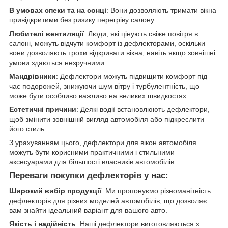
В умовах спеки та на сонці
: Вони дозволяють тримати вікна
привідкритими без ризику перегріву салону.
Любителі вентиляції
: Люди, які цінують свіже повітря в
салоні, можуть відчути комфорт із дефлекторами, оскільки
вони дозволяють трохи відкривати вікна, навіть якщо зовнішні
умови здаються незручними.
Мандрівники
: Дефлектори можуть підвищити комфорт під
час подорожей, знижуючи шум вітру і турбулентність, що
може бути особливо важливо на великих швидкостях.
Естетичні причини
: Деякі водії встановлюють дефлектори,
щоб змінити зовнішній вигляд автомобіля або підкреслити
його стиль.
З урахуванням цього, дефлектори для вікон автомобіля
можуть бути корисними практичними і стильними
аксесуарами для більшості власників автомобілів.
Переваги покупки дефлекторів у нас:
Широкий вибір продукції
: Ми пропонуємо різноманітність
дефлекторів для різних моделей автомобілів, що дозволяє
вам знайти ідеальний варіант для вашого авто.
Якість і надійність
: Наші дефлектори виготовляються з