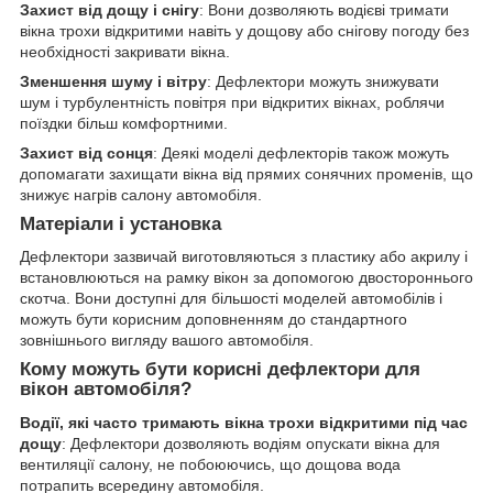
Захист від дощу і снігу
: Вони дозволяють водієві тримати
вікна трохи відкритими навіть у дощову або снігову погоду без
необхідності закривати вікна.
Зменшення шуму і вітру
: Дефлектори можуть знижувати
шум і турбулентність повітря при відкритих вікнах, роблячи
поїздки більш комфортними.
Захист від сонця
: Деякі моделі дефлекторів також можуть
допомагати захищати вікна від прямих сонячних променів, що
знижує нагрів салону автомобіля.
Матеріали і установка
Дефлектори зазвичай виготовляються з пластику або акрилу і
встановлюються на рамку вікон за допомогою двостороннього
скотча. Вони доступні для більшості моделей автомобілів і
можуть бути корисним доповненням до стандартного
зовнішнього вигляду вашого автомобіля.
Кому можуть бути корисні дефлектори для
вікон автомобіля?
Водії, які часто тримають вікна трохи відкритими під час
дощу
: Дефлектори дозволяють водіям опускати вікна для
вентиляції салону, не побоюючись, що дощова вода
потрапить всередину автомобіля.