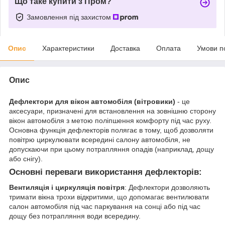
Що таке купити з Пром?
Замовлення під захистом
Опис
Характеристики
Доставка
Оплата
Умови п
Опис
Дефлектори для вікон автомобіля (вітровики)
- це
аксесуари, призначені для встановлення на зовнішню сторону
вікон автомобіля з метою поліпшення комфорту під час руху.
Основна функція дефлекторів полягає в тому, щоб дозволяти
повітрю циркулювати всередині салону автомобіля, не
допускаючи при цьому потрапляння опадів (наприклад, дощу
або снігу).
Основні переваги використання дефлекторів:
Вентиляція і циркуляція повітря
: Дефлектори дозволяють
тримати вікна трохи відкритими, що допомагає вентилювати
салон автомобіля під час паркування на сонці або під час
дощу без потрапляння води всередину.