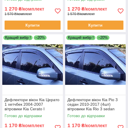
дефлектори
1 270
1 270
₴/комплект
₴/комплект
1 570 ₴/комплект
1 570 ₴/комплект
Купити
Купити
Кращий вибір !
–20%
Кращий вибір !
–20%
Дефлектори вікон Кіа Церато
Дефлектори вікон Кіа Ріо 3
1 хетчбек 2004-2007
седан 2010-2017 (4шт)
вітровики Kia Cerato I
вітровики Kia Rio 3 sedan
hatchback 2004-2007
2010-2017 (4шт) дефлектори
Готово до відправки
Готово до відправки
дефлектори 4шт
1 170
1 170
₴/комплект
₴/комплект