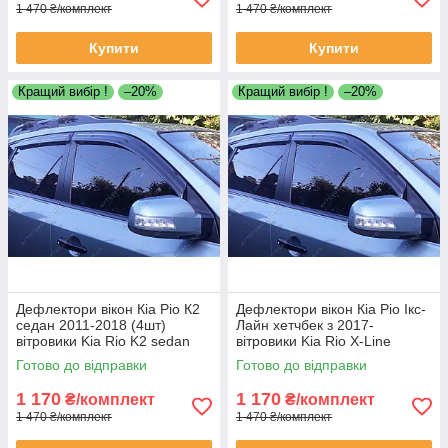
1 470 ₴/комплект
1 470 ₴/комплект
Купити
Купити
Кращий вибір !
–20%
Кращий вибір !
–20%
Дефлектори вікон Кіа Ріо К2
Дефлектори вікон Кіа Ріо Ікс-
седан 2011-2018 (4шт)
Лайн хетчбек з 2017-
вітровики Kia Rio K2 sedan
вітровики Kia Rio X-Line
2011-2018 (4шт) дефлектори
hatchback з 2017-
Готово до відправки
Готово до відправки
дефлектори 4шт
1 170
1 170
₴/комплект
₴/комплект
1 470 ₴/комплект
1 470 ₴/комплект