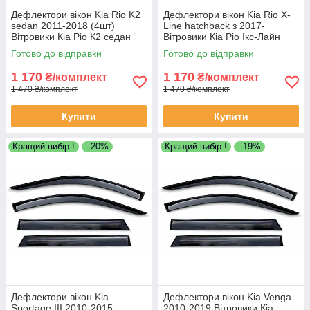
Дефлектори вікон Kia Rio K2
Дефлектори вікон Kia Rio X-
sedan 2011-2018 (4шт)
Line hatchback з 2017-
Вітровики Кіа Ріо К2 седан
Вітровики Кіа Ріо Ікс-Лайн
дефлектори 4шт
хетчбек дефлектори 4шт
Готово до відправки
Готово до відправки
1 170
1 170
₴/комплект
₴/комплект
1 470 ₴/комплект
1 470 ₴/комплект
Купити
Купити
Кращий вибір !
–20%
Кращий вибір !
–19%
Дефлектори вікон Kia
Дефлектори вікон Kia Venga
Sportage III 2010-2015
2010-2019 Вітровики Кіа