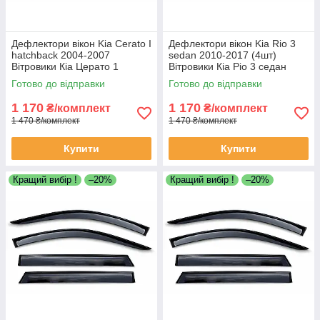
Дефлектори вікон Kia Cerato I
Дефлектори вікон Kia Rio 3
hatchback 2004-2007
sedan 2010-2017 (4шт)
Вітровики Кіа Церато 1
Вітровики Кіа Ріо 3 седан
хетчбек дефлектори 4шт
дефлектори 4шт
Готово до відправки
Готово до відправки
1 170
1 170
₴/комплект
₴/комплект
1 470 ₴/комплект
1 470 ₴/комплект
Купити
Купити
Кращий вибір !
–20%
Кращий вибір !
–20%