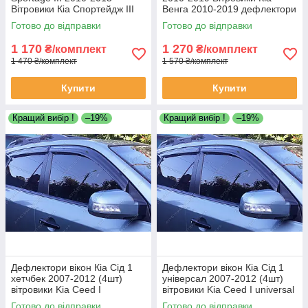
Вітровики Кіа Спортейдж III
Венга 2010-2019 дефлектори
2010-2015 дефлектори 4шт
4шт
Готово до відправки
Готово до відправки
1 170
1 270
₴/комплект
₴/комплект
1 470 ₴/комплект
1 570 ₴/комплект
Купити
Купити
Кращий вибір !
–19%
Кращий вибір !
–19%
Дефлектори вікон Кіа Сід 1
Дефлектори вікон Кіа Сід 1
хетчбек 2007-2012 (4шт)
універсал 2007-2012 (4шт)
вітровики Kia Ceed I
вітровики Kia Ceed I universal
hatchback 2007-2012 (4шт)
2007-2012 (4шт) дефлектори
Готово до відправки
Готово до відправки