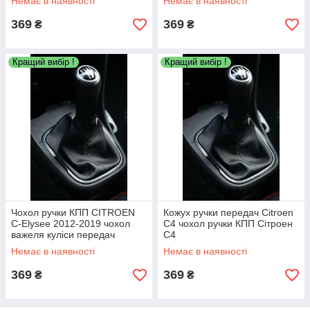
Немає в наявності
Немає в наявності
369
369
₴
₴
Кращий вибір !
Кращий вибір !
Чохол ручки КПП CITROEN
Кожух ручки передач Citroen
C-Elysee 2012-2019 чохол
C4 чохол ручки КПП Сітроен
важеля куліси передач
С4
Сітроен С-Елізе
Немає в наявності
Немає в наявності
369
369
₴
₴