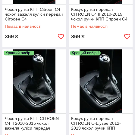
Чохол ручки КПП Citroen C4
Кожух ручки передач
чохол важеля куліси передач
CITROEN C4 II 2010-2015
Сітроен С4
чохол ручки КПП Сітроен С4
з 2010
Немає в наявності
Немає в наявності
369
369
₴
₴
Кращий вибір !
Кращий вибір !
Чохол ручки КПП CITROEN
Кожух ручки передач
C4 II 2010-2015 чохол
CITROEN C-Elysee 2012-
важеля куліси передач
2019 чохол ручки КПП
Сітроен С4 з 2010
Сітроен С-Елізе